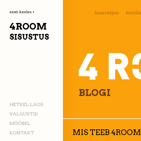
eesti keeles
lauavalgus
koolil
▼
4ROOM
SISUSTUS
BLOGI
HETKEL LAOS
VALGUSTID
MÖÖBEL
MIS TEEB 4ROOM
KONTAKT