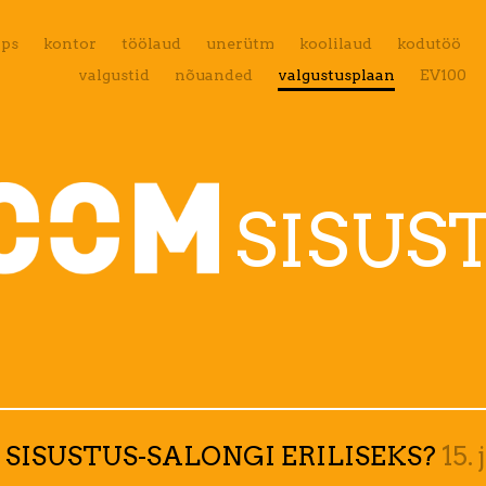
aps
kontor
töölaud
unerütm
koolilaud
kodutöö
valgustid
nõuanded
valgustusplaan
EV100
SISUS
 SISUSTUS-SALONGI ERILISEKS?
15.