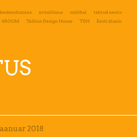
keskendumine
eritellimus
mööbel
tehtud eestis
4ROOM
Tallinn Design House
TDH
Eesti disain
TUS
 jaanuar 2018