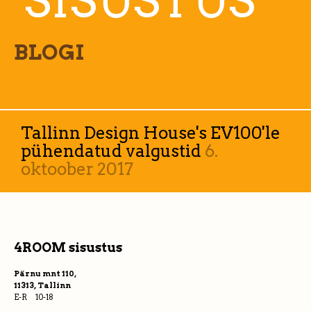
SISUSTUS
BLOGI
Tallinn Design House's EV100'le
pühendatud valgustid
6.
oktoober 2017
4ROOM sisustus
Pärnu mnt 110,
11313, Tallinn
E-R 10-18