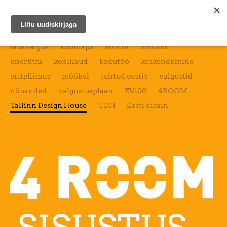
4ROOM
SISUSTUS
lauavalgus
koolilaps
kontor
töölaud
unerütm
koolilaud
kodutöö
keskendumine
eritellimus
mööbel
tehtud eestis
valgustid
nõuanded
valgustusplaan
EV100
4ROOM
Tallinn Design House
TDH
Eesti disain