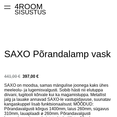
4ROOM
lisati ostukorvi.
Vaata ostukorvi
SISUSTUS
SAXO Põrandalamp vask
441,00 €
397,00 €
SAXO on moodsa, samas mängulise joonega kaks ühes
meeleolu- ja lugemisvalgusti. Sobib hästi nii elutuppa
diivani, tugitooli kõrvale kui ka magamistuppa. Metallist
jalg ja lauake annavad SAXO-le vastupidavuse, suunatav
kangaskuppel lisab funktsionaalsust. MÕÕDUD:
Põrandavalgusti kõrgus 1400mm, laius 260mm, sügavus
310mm, lauaplaadi ø 260mm. Põrandavalgusti