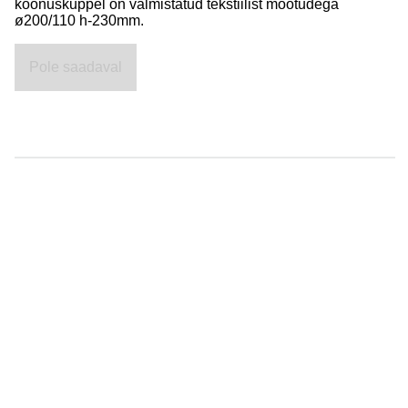
koonuskuppel on valmistatud tekstiilist mõõtudega
ø200/110 h-230mm.
Pole saadaval